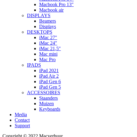
Macbook Pro 13″
Macbook air
DISPLAYS
Beamers
Displays
DESKTOPS
iMac 27″
iMac 24″
iMac 21,5″
Mac mini
Mac Pro
IPADS
iPad 2021
iPad Air 2
iPad Gen 6
iPad Gen 5
ACCESSOIRES
Staanders
Muizen
Keyboards
Media
Contact
Support
Copyright © 2022 Macverhuur