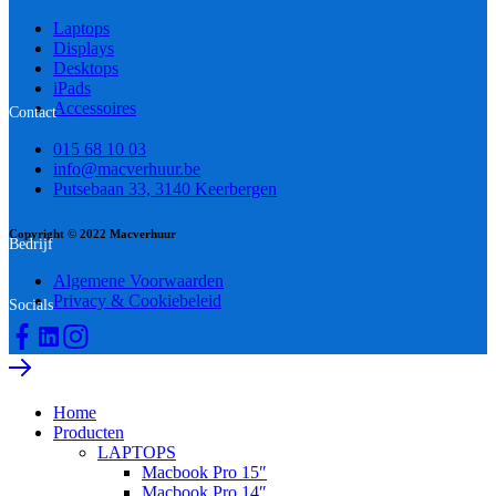
Laptops
Displays
Desktops
iPads
Accessoires
Contact
015 68 10 03
info@macverhuur.be
Putsebaan 33, 3140 Keerbergen
Copyright © 2022 Macverhuur
Bedrijf
Algemene Voorwaarden
Privacy & Cookiebeleid
Socials
Home
Producten
LAPTOPS
Macbook Pro 15″
Macbook Pro 14″