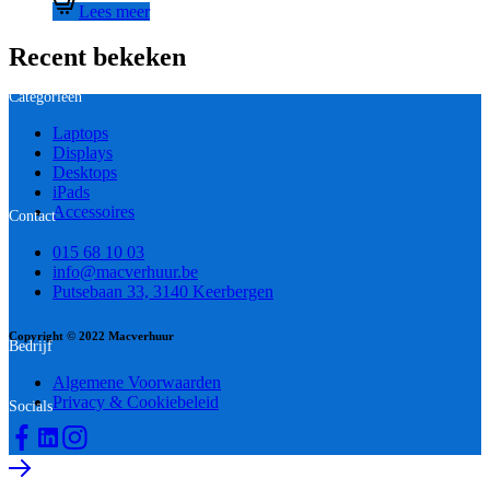
Lees meer
Recent bekeken
Categorieën
Laptops
Displays
Desktops
iPads
Accessoires
Contact
015 68 10 03
info@macverhuur.be
Putsebaan 33, 3140 Keerbergen
Copyright © 2022 Macverhuur
Bedrijf
Algemene Voorwaarden
Privacy & Cookiebeleid
Socials