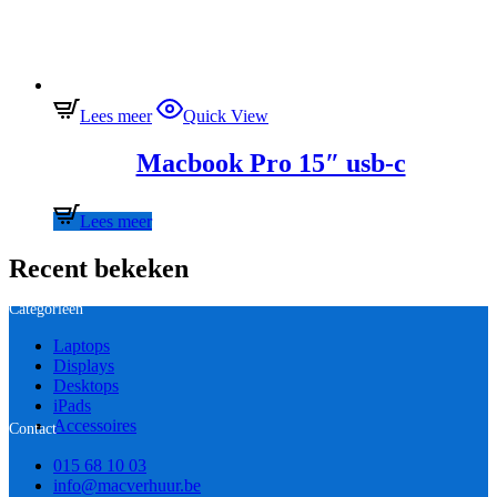
Lees meer
Quick View
Macbook Pro 15″ usb-c
Lees meer
Recent bekeken
Categorieën
Laptops
Displays
Desktops
iPads
Accessoires
Contact
015 68 10 03
info@macverhuur.be