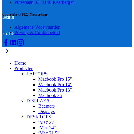
Putsebaan 33, 3140 Keerbergen
Copyright © 2022 Macverhuur
Bedrijf
Algemene Voorwaarden
Privacy & Cookiebeleid
Socials
Home
Producten
LAPTOPS
Macbook Pro 15″
Macbook Pro 14″
Macbook Pro 13″
Macbook air
DISPLAYS
Beamers
Displays
DESKTOPS
iMac 27″
iMac 24″
iMac 21,5″